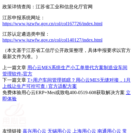
政策详情查阅：江苏省工业和信息化厅官网
江苏申报系统网址：
https://www.jszwfw.gov.cn/col/col167726/index.html
江苏认定遴选类申报：
https://www.jszwfw.gov.cn/col/col140127/index.html
（本文基于江苏省工信厅公开政策整理，具体申报要求以官方
最新文件为准。）
上一篇文章
用心云MES系统生产小工单替代方案制造业车间
管理软件-官方
下一篇文章
T+用户车间管理抓瞎？用心云MES无缝对接，1月
上线让生产可控可查 | 官方适配方案
免费体验用心云ERP+Mes或致电400-0519-608获取解决方案
立
即体验
友情链接
嘉兴用心云
无锡用心云
上海用心云
南通用心云
常