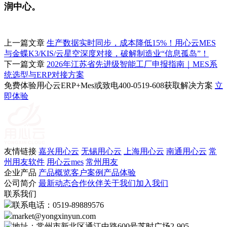
润中心。
上一篇文章
生产数据实时同步，成本降低15%！用心云MES
与金蝶K3/KIS/云星空深度对接，破解制造业“信息孤岛”！
下一篇文章
2026年江苏省先进级智能工厂申报指南｜MES系
统选型与ERP对接方案
免费体验用心云ERP+Mes或致电400-0519-608获取解决方案
立
即体验
友情链接
嘉兴用心云
无锡用心云
上海用心云
南通用心云
常
州用友软件
用心云mes
常州用友
企业产品
产品概览
客户案例
产品体验
公司简介
最新动态
合作伙伴
关于我们
加入我们
联系我们
联系电话：0519-89889576
market@yongxinyun.com
地址：常州市新北区通江中路600号芝时广场2-905