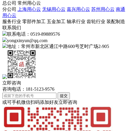
总公司
常州用心云
分公司
上海用心云
无锡用心云
嘉兴用心云
苏州用心云
南通
用心云
服务行业
零部件加工
五金加工
轴承行业
齿轮行业
装配制造
联系我们
联系电话：0519-89889576
yongxinyun@qq.com
地址：常州市新北区通江中路600号芝时广场2-905
立即咨询
咨询电话：181-5123-9576
提交
或可手机微信扫码添加好友立即咨询