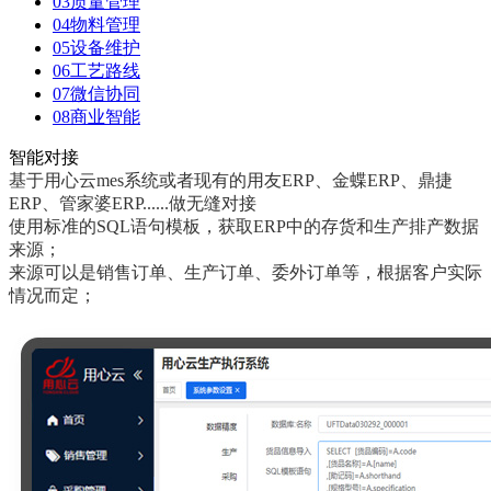
03
质量管理
04
物料管理
05
设备维护
06
工艺路线
07
微信协同
08
商业智能
智能对接
基于用心云mes系统或者现有的用友ERP、金蝶ERP、鼎捷
ERP、管家婆ERP......做无缝对接
使用标准的SQL语句模板，获取ERP中的存货和生产排产数据
来源；
来源可以是销售订单、生产订单、委外订单等，根据客户实际
情况而定；