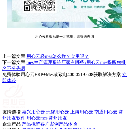
用心云看板系统一元试用，请扫码咨询
上一篇文章
用心云轻mes怎么样？实用吗？
下一篇文章
mes生产管理系统厂家有哪些?用心云mes提醒您排
名不分先后
免费体验用心云ERP+Mes或致电400-0519-608获取解决方案
立
即体验
友情链接
嘉兴用心云
无锡用心云
上海用心云
南通用心云
常
州用友软件
用心云mes
常州用友
企业产品
产品概览
客户案例
产品体验