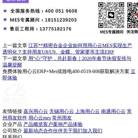
上一篇文章
江苏**精密合金企业如何用用心云MES实现生产
透明化？支持用友U8/U9、金蝶、管家婆等主流ERP
下一篇文章
用“心”守护，共赴新春｜2026年春节休假安排与
温馨提醒
免费体验用心云ERP+Mes或致电400-0519-608获取解决方案
立
即体验
友情链接
嘉兴用心云
无锡用心云
上海用心云
南通用心云
常
州用友软件
用心云mes
常州用友
企业产品
产品概览
客户案例
产品体验
公司简介
最新动态
合作伙伴
关于我们
加入我们
联系我们