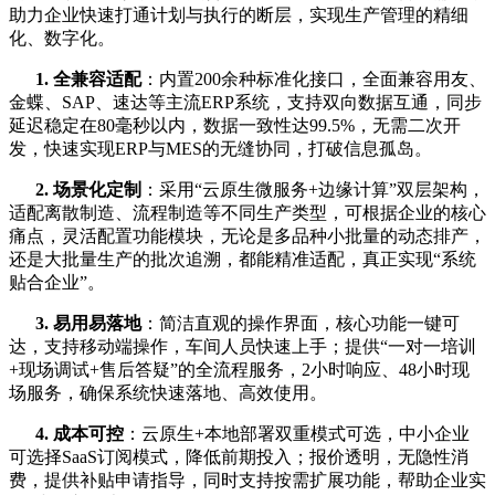
助力企业快速打通计划与执行的断层，实现生产管理的精细
化、数字化。
1. 全兼容适配
：内置200余种标准化接口，全面兼容用友、
金蝶、SAP、速达等主流ERP系统，支持双向数据互通，同步
延迟稳定在80毫秒以内，数据一致性达99.5%，无需二次开
发，快速实现ERP与MES的无缝协同，打破信息孤岛。
2. 场景化定制
：采用“云原生微服务+边缘计算”双层架构，
适配离散制造、流程制造等不同生产类型，可根据企业的核心
痛点，灵活配置功能模块，无论是多品种小批量的动态排产，
还是大批量生产的批次追溯，都能精准适配，真正实现“系统
贴合企业”。
3. 易用易落地
：简洁直观的操作界面，核心功能一键可
达，支持移动端操作，车间人员快速上手；提供“一对一培训
+现场调试+售后答疑”的全流程服务，2小时响应、48小时现
场服务，确保系统快速落地、高效使用。
4. 成本可控
：云原生+本地部署双重模式可选，中小企业
可选择SaaS订阅模式，降低前期投入；报价透明，无隐性消
费，提供补贴申请指导，同时支持按需扩展功能，帮助企业实