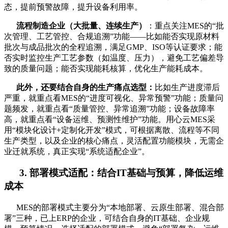
态，提前预警故障，提升设备利用率。
流程制造企业（大批量、连续生产）
：重点关注MES的“批
次管理、工艺管控、合规追溯”功能——比如能否实现原材料
批次与成品批次的全程追溯，满足GMP、ISO等认证要求；能
否实时监控生产工艺参数（如温度、压力），避免工艺偏差导
致的质量问题；能否实现能耗核算，优化生产能耗成本。
此外，还要结合自身的生产痛点选型：
比如生产进度滞后
严重，就重点看MES的“进度可视化、异常预警”功能；质量问
题频发，就重点看“质量管控、异常追溯”功能；设备故障率
高，就重点看“设备运维、预测性维护”功能。用心云MES采
用“模块化设计+定制化开发”模式，可根据离散、流程等不同
生产类型，以及企业的核心痛点，灵活配置功能模块，无需企
业迁就系统，真正实现“系统适配企业”。
3. 部署模式适配：结合IT基础与预算，降低运维
成本
MES的部署模式主要分为“本地部署、云原生部署、混合部
署”三种，已上ERP的企业，可结合自身的IT基础、企业规