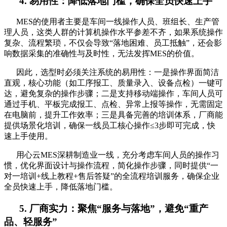
4. 易用性：降低落地门槛，确保全员快速上手
MES的使用者主要是车间一线操作人员、班组长、生产管
理人员，这类人群的计算机操作水平参差不齐，如果系统操作
复杂、流程繁琐，不仅会导致“落地困难、员工抵触”，还会影
响数据采集的准确性与及时性，无法发挥MES的价值。
因此，选型时必须关注系统的易用性：一是操作界面简洁
直观，核心功能（如工序报工、质量录入、设备点检）一键可
达，避免复杂的操作步骤；二是支持移动端操作，车间人员可
通过手机、平板完成报工、点检、异常上报等操作，无需固定
在电脑前，提升工作效率；三是具备完善的培训体系，厂商能
提供场景化培训，确保一线员工核心操作≤3步即可完成，快
速上手使用。
用心云MES深耕制造业一线，充分考虑车间人员的操作习
惯，优化界面设计与操作流程，简化操作步骤，同时提供“一
对一培训+线上教程+售后答疑”的全流程培训服务，确保企业
全员快速上手，降低落地门槛。
5. 厂商实力：聚焦“服务与落地”，避免“重产
品、轻服务”