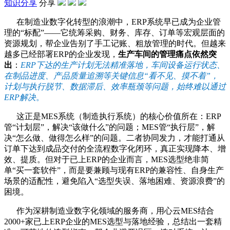
知识分享
分享
在制造业数字化转型的浪潮中，ERP系统早已成为企业管
理的“标配”——它统筹采购、财务、库存、订单等宏观层面的
资源规划，帮企业告别了手工记账、粗放管理的时代。但越来
越多已经部署ERP的企业发现，
生产车间的管理痛点依然突
出
：
ERP下达的生产计划无法精准落地，车间设备运行状态、
在制品进度、产品质量追溯等关键信息“看不见、摸不着”，
计划与执行脱节、数据滞后、效率瓶颈等问题，始终难以通过
ERP解决
。
这正是MES系统（制造执行系统）的核心价值所在：ERP
管“计划层”，解决“该做什么”的问题；MES管“执行层”，解
决“怎么做、做得怎么样”的问题。二者协同发力，才能打通从
订单下达到成品交付的全流程数字化闭环，真正实现降本、增
效、提质。但对于已上ERP的企业而言，MES选型绝非简
单“买一套软件”，而是要兼顾与现有ERP的兼容性、自身生产
场景的适配性，避免陷入“选型失误、落地困难、资源浪费”的
困境。
作为深耕制造业数字化领域的服务商，用心云MES结合
2000+家已上ERP企业的MES选型与落地经验，总结出一套精