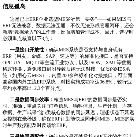
信息孤岛
这是已上ERP企业选型MES的“第一要务”——如果MES与
ERP无法兼容、数据无法互通，不仅无法形成管理闭环，还会
新增“数据录入”的工作量，反而增加管理成本。因此，选型时
必须重点核查以下3点：
一是接口开放性：
确认MES系统是否支持与自身现有
ERP（用友、金蝶、SAP、速达等）的标准化接口，是否支持
OPC UA、MQTT等主流工业协议，以及JSON、XML等数据
格式转换，避免接口封闭导致后续无法对接。优质的MES系
统（如用心云MES），内置200余种标准化对接接口，可全面
兼容国内外主流ERP系统，对接实施成功率达96.8%，较行业
平均水平高出12.3个百分点。
二是数据同步效率：
核查MES与ERP的数据同步是否实
时、准确，重点关注“订单信息、物料信息、生产计划、库存
数据、生产成果”这5类核心数据的同步延迟，理想状态下延迟
应控制在毫秒级，确保ERP计划能快速同步到MES，MES的实
时生产数据能及时反馈给ERP。
三是协同适配性：
确认MES是否能承接ERP下达的生产计