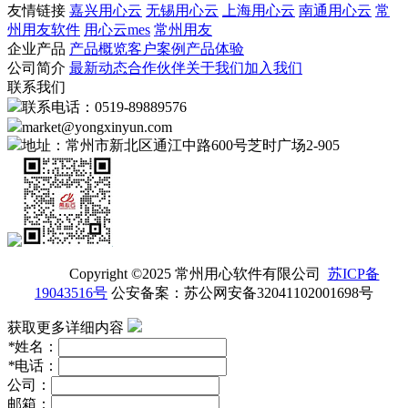
友情链接
嘉兴用心云
无锡用心云
上海用心云
南通用心云
常
州用友软件
用心云mes
常州用友
企业产品
产品概览
客户案例
产品体验
公司简介
最新动态
合作伙伴
关于我们
加入我们
联系我们
联系电话：0519-89889576
market@yongxinyun.com
地址：常州市新北区通江中路600号芝时广场2-905
Copyright ©2025 常州用心软件有限公司
苏ICP备
19043516号
公安备案：苏公网安备32041102001698号
获取更多详细内容
*
姓名：
*
电话：
公司：
邮箱：