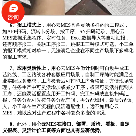
6、报工模式上
，用心云MES具备灵活多样的报工模式，
如APP扫码、流转卡分段、按工序、SN扫码记录、用心云
MES数据采集程序、定时任务、Excel数据导入等自动汇报，
还有顺序报工、关联工序报工、跳报工三种模式可选。小工单
的报工模式相对单一，无法满足企业在不同生产场景下多样化
的报工需求。
7、
应用灵活性上
，用心云MES在做计划时可自动生成工
艺路线、工艺路线各种套版应用场景，自制工序随时能满足企
业实际业务要求，工序检验后可打印工序合格证，方便现场管
理，任务生产中可灵活增加或减少工序，权限可灵活分配到人
工序，还能灵活配置应用开工扫码、完工扫码或直接扫码汇
报，任务分配可先按任务分配车间，再分配班组，最后分配到
人。小工单在生产流程的灵活适配性上，远不如用心云
MES，难以应对生产过程中各种复杂多变的情况。
8、
此外，
用心云MES在接口、部署、质检、看板、自定
义报表、灵活计价工资等方面也具有显著优势
。