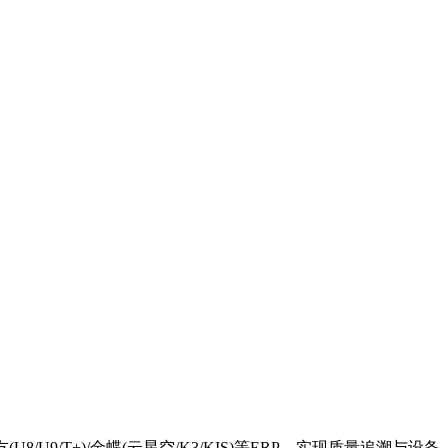
/T+)/金蝶(云星空/K3/KIS)等ERP、实现质量追溯与设备