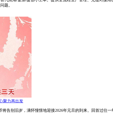
箱问题。
凝心聚力再出发
眼间，我们即将告别旧岁，满怀憧憬地迎接2026年元旦的到来。回首